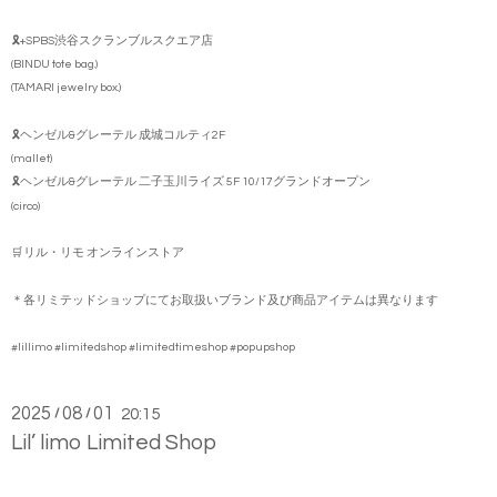
🎗️+SPBS渋谷スクランブルスクエア店
(BINDU tote bag.)
(TAMARI jewelry box.)
🎗️ヘンゼル&グレーテル 成城コルティ2F
(mallet)
🎗️ヘンゼル&グレーテル 二子玉川ライズ 5F 10/17グランドオープン
(circo)
🛒リル・リモ オンラインストア
＊各リミテッドショップにてお取扱いブランド及び商品アイテムは異なります
#lillimo #limitedshop #limitedtimeshop #popupshop
2025
08
01
/
/
20:15
Lil’ limo Limited Shop