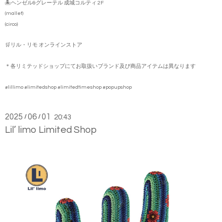
🏝️ヘンゼル&グレーテル 成城コルティ 2F
(mallet)
(circo)
🛒リル・リモ オンラインストア
＊各リミテッドショップにてお取扱いブランド及び商品アイテムは異なります
#lillimo #limitedshop #limitedtimeshop #popupshop
2025
06
01
/
/
20:43
Lil’ limo Limited Shop