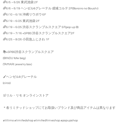
🌈6/5 ~ 6/26 東武池袋 2F
🌈6/6 ~ 6/19 ヘンゼル&グレーテル 成城コルテ 2F(Barairo no Boushi)
🌈6/10 ~ 6/16 沖縄リウボウ 6F
🌈6/19 ~ 6/25 東武池袋 2F
🌈6/19 ~ 6/25 渋谷スクランブルスクエア 5F(pop up B)
🌈6/19 ~ 7/16 +SPBS 渋谷スクランブルスクエア2F
🌈6/25 ~ 8/26 小田急ふじさわ 1F
📚+SPBS渋谷スクランブルスクエア
(BINDU tote bag.)
(TAMARI jewelry box.)
🖌️ヘンゼル&グレーテル
(circo)
🛒リル・リモ オンラインストア
＊各リミテッドショップにてお取扱いブランド及び商品アイテムは異なります
#lillimo #limitedshop #limitedtimeshop #popupshop