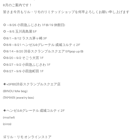
8月のご案内です！
皆さま今月もリル・リモのリミテッドショップを何卒よろしくお願い申し上げます
🌻 ~ 8/26 小田急ふじさわ 1F (8/19 休館日)
🌻 ~ 8/5 玉川高島屋 5F
🌻8/1 ~ 8/12 ラスカ茅ヶ崎 3F
🌻8/8 ~ 8/21 ヘンゼル&グレーテル 成城コルティ 2F
🌻8/14 ~ 8/20 渋谷スクランブルスクエア 5F(pop up B)
🌻8/20 ~ 9/2 そごう大宮 1F
🌻8/27 ~ 9/2 小田急ふじさわ 1F
🌻8/27 ~ 9/9 小田急町田 1F
🐠+SPBS渋谷スクランブルスクエア店
(BINDU tote bag.)
(TAMARI jewelry box.)
🐠ヘンゼル&グレーテル 成城コルティ 2F
(mallet)
(circo)
🛒リル・リモ オンラインストア