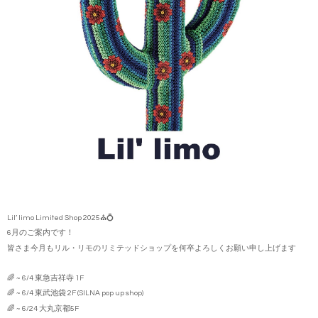
Lil’ limo Limited Shop 2025⛪️💍
6月のご案内です！
皆さま今月もリル・リモのリミテッドショップを何卒よろしくお願い申し上げます
🌈 ~ 6/4 東急吉祥寺 1F
🌈 ~ 6/4 東武池袋 2F (SILNA pop up shop)
🌈 ~ 6/24 大丸京都5F