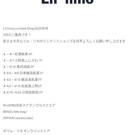
Lil'limo Limited Shop 2025🌸🌸
4月のご案内です！
皆さま今月もリル・リモのリミテッドショップを何卒よろしくお願い申し上げます
🌷 ~ 4/1 松屋銀座 3F
🌷 ~ 4/1 小田急ふじさわ 1F
🌷 ~ 4/16 東武池袋 2F
🌷4/2 ~ 4/8 日本橋高島屋1F
🌷4/2 ~ 4/15 横浜高島屋7F
🌷4/2 ~ 4/15 松坂屋上野2F
🌷4/16~4/22 小田急新宿 2F
🌸+SPBS渋谷スクランブルスクエア
(BINDU tote bag.)
(TAMARI jewelry box.)
🛒リル・リモ オンラインストア