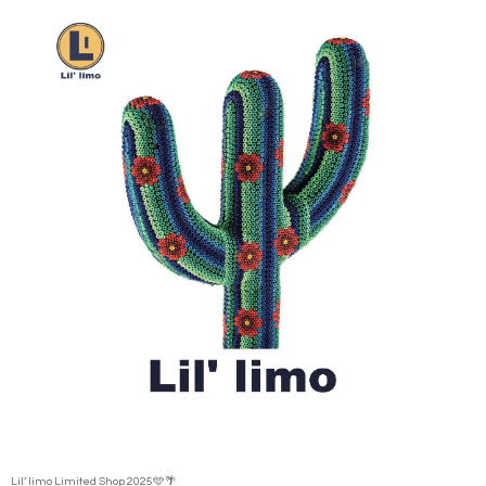
Lil’ limo Limited Shop 2025🩵🌴