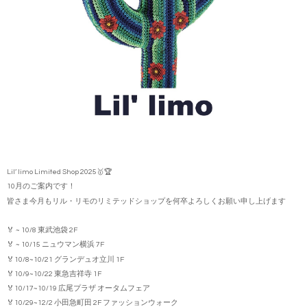
Lil’ limo Limited Shop 2025🥇🏆
10月のご案内です！
皆さま今月もリル・リモのリミテッドショップを何卒よろしくお願い申し上げます
🏅 ~ 10/8 東武池袋 2F
🏅 ~ 10/15 ニュウマン横浜 7F
🏅10/8~10/21 グランデュオ立川 1F
🏅10/9~10/22 東急吉祥寺 1F
🏅10/17~10/19 広尾プラザ オータムフェア
🏅10/29~12/2 小田急町田 2F ファッションウォーク