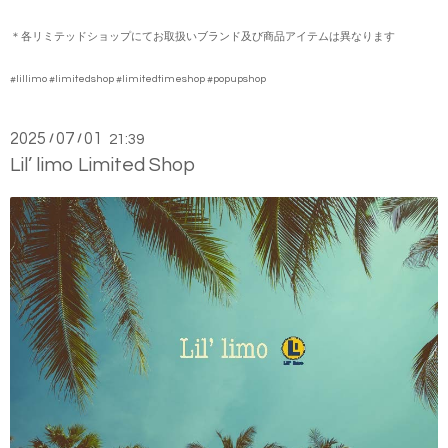
＊各リミテッドショップにてお取扱いブランド及び商品アイテムは異なります
#lillimo #limitedshop #limitedtimeshop #popupshop
2025
07
01
/
/
21:39
Lil’ limo Limited Shop