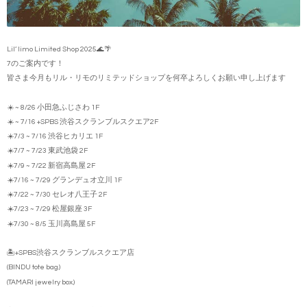
Lil’ limo Limited Shop 2025🌊🌴
7のご案内です！
皆さま今月もリル・リモのリミテッドショップを何卒よろしくお願い申し上げます
☀️ ~ 8/26 小田急ふじさわ 1F
☀️ ~ 7/16 +SPBS 渋谷スクランブルスクエア2F
☀️7/3 ~ 7/16 渋谷ヒカリエ 1F
☀️7/7 ~ 7/23 東武池袋 2F
☀️7/9 ~ 7/22 新宿高島屋 2F
☀️7/16 ~ 7/29 グランデュオ立川 1F
☀️7/22 ~ 7/30 セレオ八王子 2F
☀️7/23 ~ 7/29 松屋銀座 3F
☀️7/30 ~ 8/5 玉川高島屋 5F
🏝️+SPBS渋谷スクランブルスクエア店
(BINDU tote bag.)
(TAMARI jewelry box.)