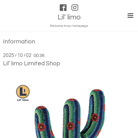
Lil' limo
Welcome to our homepage
Information
2025
10
02
/
/
00:36
Lil’ limo Limited Shop