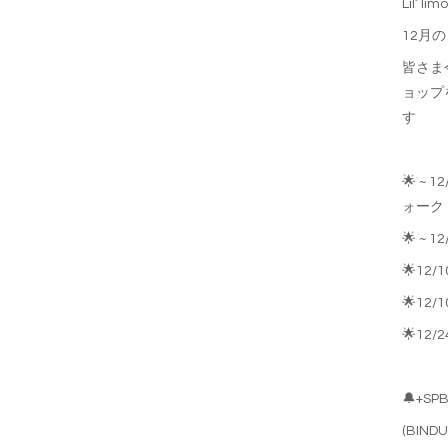
Lil’ li
12月
皆さま
ョップ
す
🌟 ~
ォーク
🌟 ~ 
🌟12/
🌟12/
🌟12/
🔔+
(BINDU 