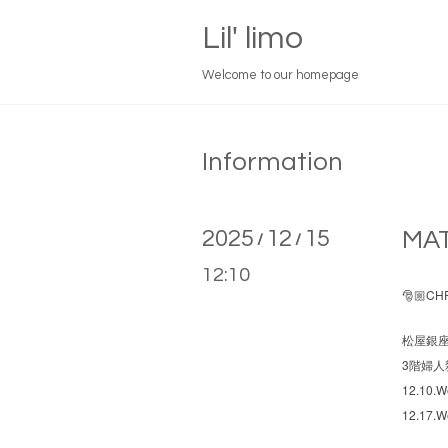
Lil' limo
Welcome to our homepage
Information
2025
12
15
MAT
/
/
12:10
CHR
🎅🏼
松屋銀
3
階婦人
12.10.W
12.17.W