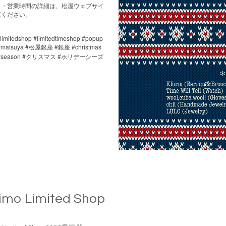
日・営業時間の詳細は、松屋ウェブサイ
覧ください。
#limitedshop #limitedtimeshop #popup
#matsuya #
#
#christmas
松屋銀座
銀座
yseason #
#
クリスマス
ホリデーシーズ
’ limo Limited Shop