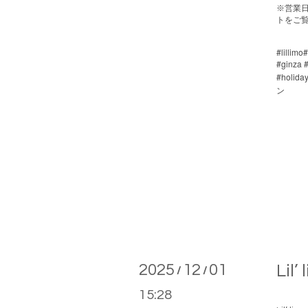
※
営業
トをご
#lillimo
#ginza 
#holida
ン
2025
12
01
Lil
/
/
15:28