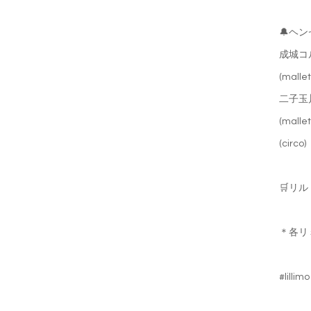
🔔ヘ
成城コ
(mallet
二子玉
(mallet
(circo)
🛒リ
＊各リ
#lilli