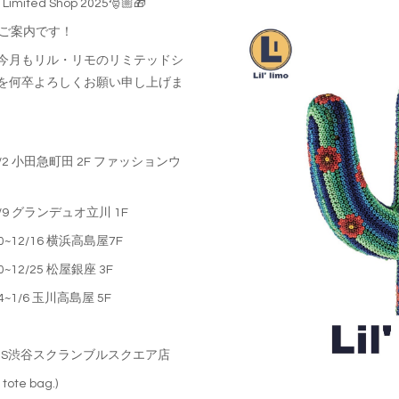
mo Limited Shop 2025🎅🏼🎁
のご案内です！
今月もリル・リモのリミテッドシ
を何卒よろしくお願い申し上げま
 12/2 小田急町田 2F ファッションウ
12/9 グランデュオ立川 1F
10~12/16 横浜高島屋7F
10~12/25 松屋銀座 3F
24~1/6 玉川高島屋 5F
SPBS渋谷スクランブルスクエア店
tote bag.)