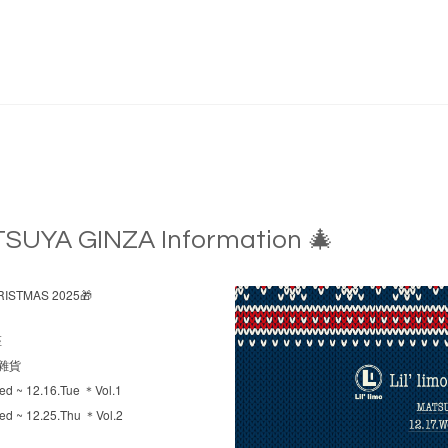
SUYA GINZA Information 🎄
ISTMAS 2025
🎁
座
雜貨
ed ~ 12.16.Tue ＊Vol.1
ed ~ 12.25.Thu ＊Vol.2