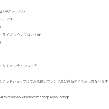
ンゼル&グレーテル
ルティ2F
)
川ライズ タウンフロント5F
)
ル・リモ オンラインストア
ミテッドショップにてお取扱いブランド及び商品アイテムは異なります
mo #limitedshop #limitedtimeshop #popupshop