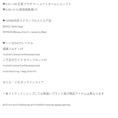
💖2/21~/26 広尾プラザ 1F ショートタームショップ 3
💖2/26~3/10 新宿高島屋 2F
💝+SPBS渋谷スクランブルスクエア店
BINDU (tote bag)
TAMARI (Brass charm Jewelry Box)
💝ヘンゼル&グレーテル
成城コルティ2F
mallet (Jewelry•Accessories)
二子玉川ライズ タウンフロント5F
mallet (Jewelry•Accessories)
circo (keyring / bag charm)
🛒リル・リモ オンラインストア
＊各リミテッドショップにてお取扱いブランド及び商品アイテムは異なります
#lillimo #limitedshop #limitedtimeshop #popupshop