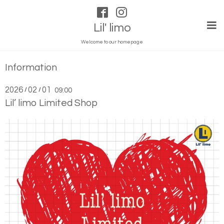
Lil' limo
Welcome to our homepage
Information
2026
02
01
/
/
09:00
Lil’ limo Limited Shop