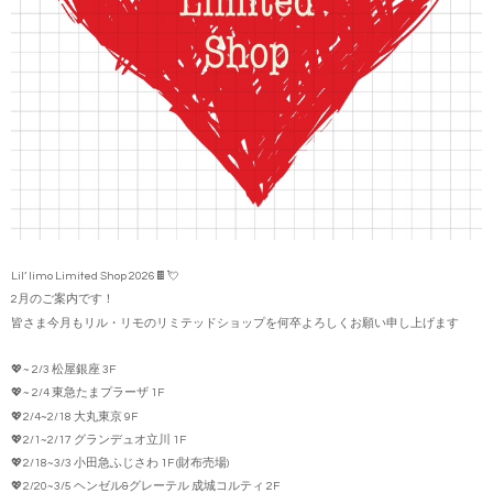
Lil’ limo Limited Shop 2026🍫💘
2月のご案内です！
皆さま今月もリル・リモのリミテッドショップを何卒よろしくお願い申し上げます
💖~ 2/3 松屋銀座 3F
💖~ 2/4 東急たまプラーザ 1F
💖2/4~2/18 大丸東京 9F
💖2/1~2/17 グランデュオ立川 1F
💖2/18~3/3 小田急ふじさわ 1F (財布売場)
💖2/20~3/5 ヘンゼル&グレーテル 成城コルティ 2F