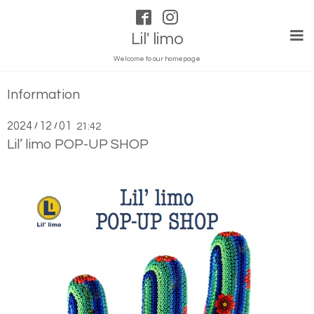
Lil' limo
Welcome to our homepage
Information
2024
12
01
/
/
21:42
Lil’ limo POP-UP SHOP