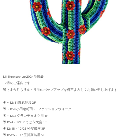
Lil' limo pop-up 2024🎅🏼🎁
12月のご案内です！
皆さま今月もリル・リモのポップアップを何卒よろしくお願い申し上げます
🌟 ~ 12/11東武池袋 2F
🌟 ~ 12/3小田急町田 2F ファッションウォーク
🌟 ~ 12/3 グランデュオ立川 1F
🌟12/4 ~ 12/17 そごう大宮 1F
🌟12/18 ~ 12/25 松屋銀座 3F
🌟12/25 ~ 1/7 玉川高島屋 5F