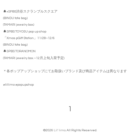
🔔+SPBS渋谷スクランブルスクエア
(BINDU tote bag.)
(TAMARI jewelry box.)
🔔SPBS TOYOSU pop up shop
「Xmas pGift Station」11/28~12/6
(BINDU tote bag.)
🔔SPBS TORANOMON
(TAMARI jewelry box. ~12月上旬入荷予定)
＊各ポップアップショップにてお取扱いブランド及び商品アイテムは異なります
#lillimo #popupshop
1
©2026
Lil' limo
. All Rights Reserved.