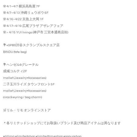
🌸4/1~4/7 横浜高島屋 7F
🌸4/7~4/13 沖縄リュウボウ 6F
🌸4/16~4/22 京急上大岡 1F
🌸4/17~4/19 広尾プラザ アザレアフェア
🌸~ 4/15 YUI livings (神戸市 三宮本通商店街)
💐+SPBS渋谷スクランブルスクエア店
BINDU (tote bag)
💐ヘンゼル&グレーテル
成城コルティ2F
mallet (Jewelry•Accessories)
二子玉川ライズ タウンフロント5F
mallet (Jewelry•Accessories)
circo (keyring / bag charm)
🛒リル・リモ オンラインストア
＊各リミテッドショップにてお取扱いブランド及び商品アイテムは異なります
#lillimo #limitedshop #limitedtimeshop #popupshop