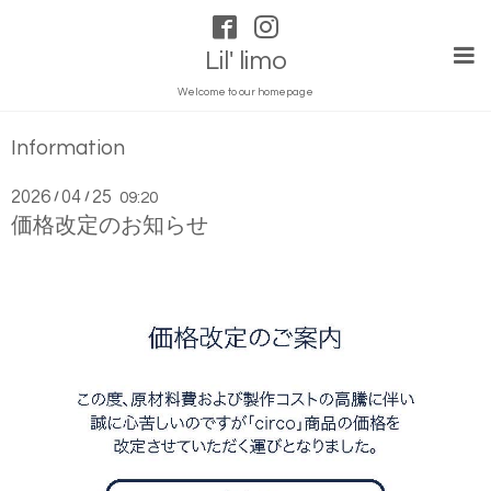
Lil' limo
Welcome to our homepage
Information
2026
04
25
/
/
09:20
価格改定のお知らせ